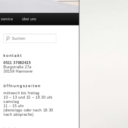
service
über uns
S
u
c
h
e
kontakt
n
0511 37082415
Burgstraße 27a
30159 Hannover
öffnungszeiten
mittwoch bis freitag
10 – 13 und 15 – 18.30 uhr
samstag
11 – 15 uhr
(dienstags oder nach 18.30
nach absprache)