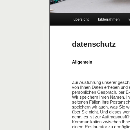
Hauptmenü
übersicht
bilderrahmen
Zum
Inhalt
datenschutz
wechseln
Allgemein
Zur Ausführung unserer geschäf
von Ihnen Daten erheben und s
persönlichen Gespräch, per E-m
Wir speichern Ihren Namen, Ih
seltenen Fällen Ihre Postansch
speichern wir auch, was Sie w
über Sie nicht. Und dieses weni
denn, es ist zur Auftragsausfü
Kommunikation zwischen Ihnen 
einem Restaurator zu ermöglic